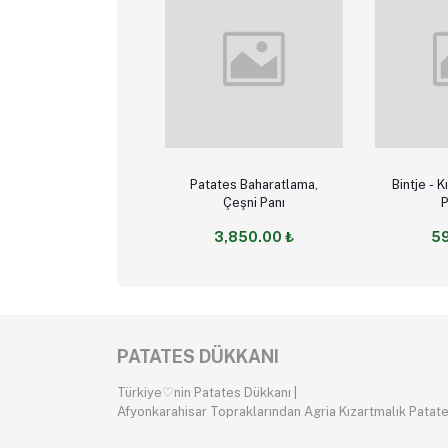
Add to cart
Sele
Patates Baharatlama,
Bintje - Kızartmalık Taze
Çeşni Panı
P
3,850.00 ₺
59
PATATES DÜKKANI
Türkiye♡nin Patates Dükkanı |
Afyonkarahisar Topraklarından Agria Kızartmalık Patat