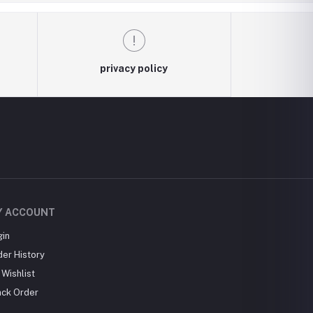
privacy policy
Y ACCOUNT
gin
der History
Wishlist
ack Order