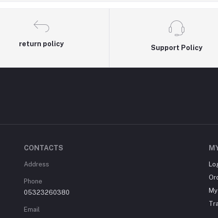
return policy
Support Policy
CONTACTS
M
Address
Lo
Or
Phone
My 
05323260380
Tr
Email