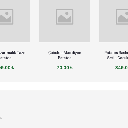
Add to cart
Add to 
ct Option
Çubukta Akordiyon
Patates Bask
atates
Patates
Seti - Çocuk Sanatçı
Şefler 
9.00 ₺
70.00 ₺
349.0
es