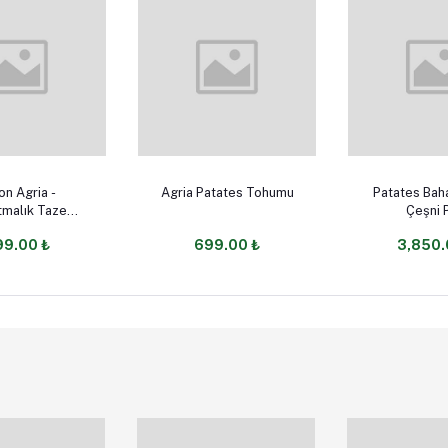
Add to cart
Add to 
ct Option
on Agria -
Agria Patates Tohumu
Patates Bah
tmalık Taze
Çeşni 
Patates
99.00 ₺
699.00 ₺
3,850.