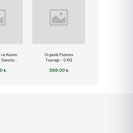
cart
Add to cart
Add to cart
ı ve Kesim
Organik Patates
Saksıda Patat
Toprağı – 5 KG
İçin
0 ₺
399.00 ₺
399.00 ₺