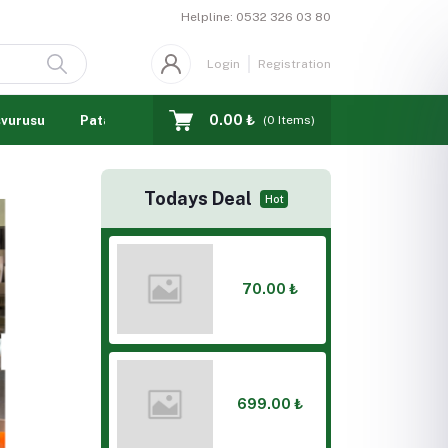
Helpline:
0532 326 03 80
Login
Registration
0.00 ₺
şvurusu
Patates Akademisi
(
0
Items)
Todays Deal
Hot
70.00 ₺
699.00 ₺