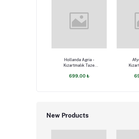
Select Option
Sele
Hollanda Agria -
Afy
Kızartmalık Taze
Kızar
Patates
699.00 ₺
6
New Products