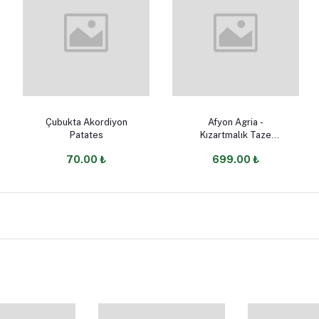
Add to cart
Select Option
Çubukta Akordiyon
Afyon Agria -
Patates
Kızartmalık Taze
Patates
70.00 ₺
699.00 ₺