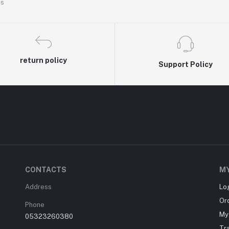
es
return policy
Support Policy
CONTACTS
M
Address
Lo
Or
Phone
My 
05323260380
Tr