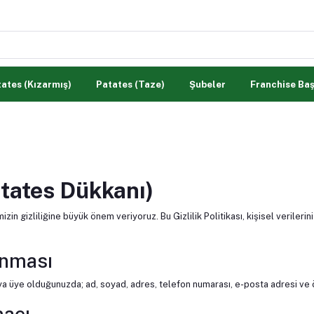
ates (Kızarmış)
Patates (Taze)
Şubeler
Franchise Ba
Patates Dükkanı)
izin gizliliğine büyük önem veriyoruz. Bu Gizlilik Politikası, kişisel verileri
lanması
ya üye olduğunuzda; ad, soyad, adres, telefon numarası, e-posta adresi ve öde
macı