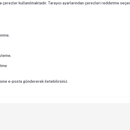
a çerezler kullanılmaktadır. Tarayıcı ayarlarından çerezleri reddetme seçe
renme,
isteme,
etme
ine e-posta göndererek iletebilirsiniz.