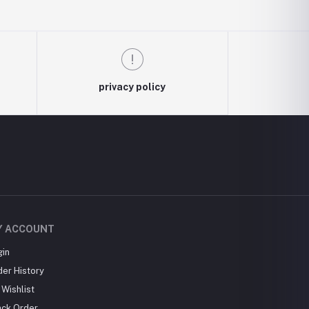
privacy policy
Y ACCOUNT
gin
der History
Wishlist
ack Order