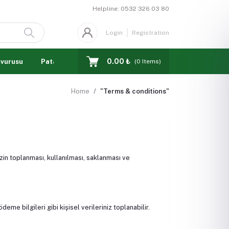
Helpline:
0532 326 03 80
Login
Registration
0.00 ₺
şvurusu
Patates Akademisi
(
0
Items)
Home
"Terms & conditions"
nizin toplanması, kullanılması, saklanması ve
me bilgileri gibi kişisel verileriniz toplanabilir.