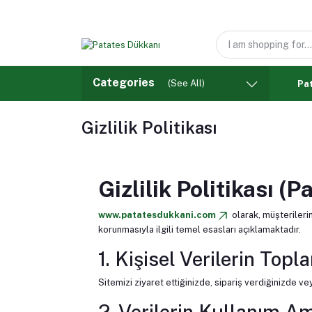
Categories
(See All)
Pat
Gizlilik Politikası
Gizlilik Politikası (
www.patatesdukkani.com
olarak, müşterilerim
korunmasıyla ilgili temel esasları açıklamaktadır.
1. Kişisel Verilerin Top
Sitemizi ziyaret ettiğinizde, sipariş verdiğinizde ve
2. Verilerin Kullanım A