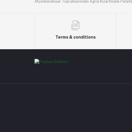
Afyonkarahisar Topraklarından Agria Kızartmalık Patat
Terms & conditions